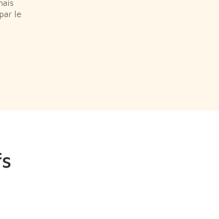
mais
par le
fs