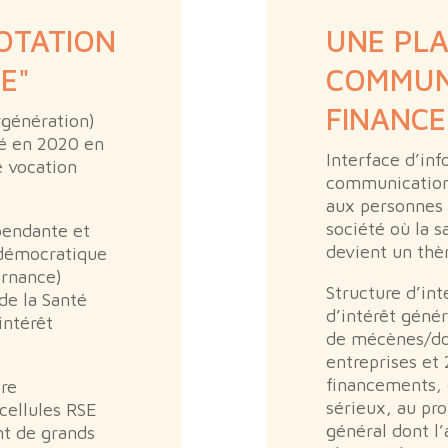
OTATION
UNE PL
E"
COMMUN
FINANC
ergénération)
éé en 2020 en
Interface d’in
e vocation
communication 
aux personnes 
société où la 
pendante et
devient un thè
 démocratique
ernance)
Structure d’in
de la Santé
d’intérêt génér
intérêt
de mécènes/don
entreprises et 
financements, 
tre
sérieux, au pro
 cellules RSE
général dont l’
nt de grands