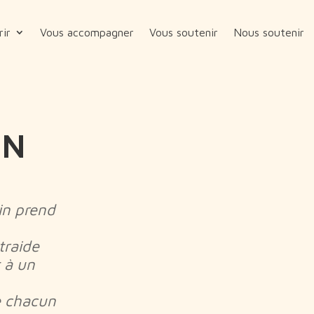
ir
Vous accompagner
Vous soutenir
Nous soutenir
DN
in prend
traide
t à un
e chacun