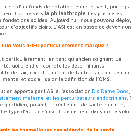
: celle d’un fonds de dotation jeune, ouvert, porté pa
olument tourné vers
la philanthropie
. Les premières
s fondations solides. Aujourd’hui, nous pouvons déplo
our d’objectifs clairs. L’ASI est en passe de devenir u
re.
, l’un vous a-t-il particulièrement marqué ?
t particulièrement, en tant qu’ancien soignant. Je
anté, qui prend en compte les déterminants
ité de l’air, climat… autant de facteurs qui influencen
mental et social, selon la définition de l’OMS.
outien apporté par l’ASI à l’association
Dis Dame Donc
,
llaitement maternel et les perturbateurs endocriniens
.
 quotidien, posent un réel enjeu de santé publique,
Ce type d’action s’inscrit pleinement dans notre volo
utenir les thématiques des aidants, de la santé