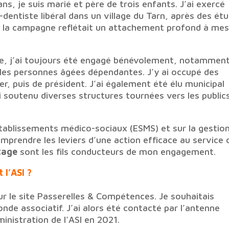
ans, je suis marié et père de trois enfants. J’ai exercé
dentiste libéral dans un village du Tarn, après des ét
 à la campagne reflétait un attachement profond à me
le, j’ai toujours été engagé bénévolement, notammen
les personnes âgées dépendantes. J’y ai occupé des
er, puis de président. J’ai également été élu municipal
i soutenu diverses structures tournées vers les public
établissements médico-sociaux (ESMS) et sur la gestio
prendre les leviers d’une action efficace au service 
rtage
sont les fils conducteurs de mon engagement.
 l’ASI ?
ur le site Passerelles & Compétences. Je souhaitais
de associatif. J’ai alors été contacté par l’antenne
ministration de l’ASI en 2021.