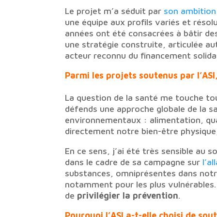
Le projet m’a séduit par
son ambition
une équipe aux profils variés et rés
années ont été consacrées à bâtir de
une stratégie construite, articulée aut
acteur reconnu du financement solidai
Parmi les projets soutenus par l’ASI
La question de la santé me touche tou
défends une approche globale de la s
environnementaux : alimentation, qual
directement notre bien-être physique, 
En ce sens, j’ai été très sensible au s
dans le cadre de sa campagne sur
l’a
substances, omniprésentes dans notre
notamment pour les plus vulnérables. 
de
privilégier la prévention
.
Pourquoi l’ASI a-t-elle choisi de so