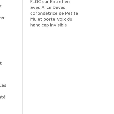
FLOC
sur
Entretien
r
avec Alice Devès,
cofondatrice de Petite
yer
Mu et porte-voix du
n
handicap invisible
t
 Ces
nté