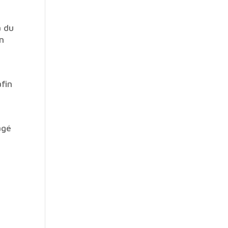
à du
en
afin
agé